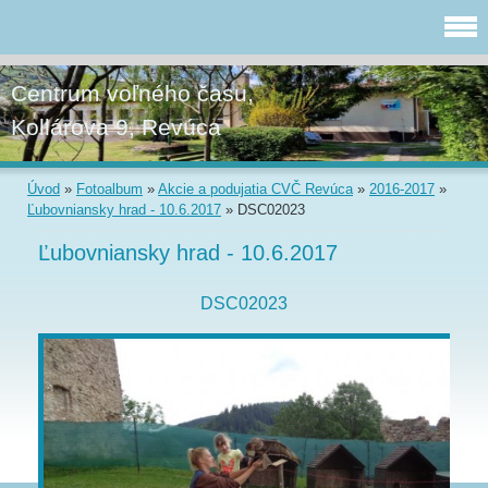
Centrum voľného času,
Kollárova 9, Revúca
Úvod
»
Fotoalbum
»
Akcie a podujatia CVČ Revúca
»
2016-2017
»
Ľubovniansky hrad - 10.6.2017
»
DSC02023
Ľubovniansky hrad - 10.6.2017
DSC02023