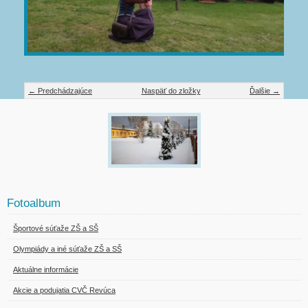
← Predchádzajúce
Naspäť do zložky
Ďalšie →
Fotoalbum
Športové súťaže ZŠ a SŠ
Olympiády a iné súťaže ZŠ a SŠ
Aktuálne informácie
Akcie a podujatia CVČ Revúca