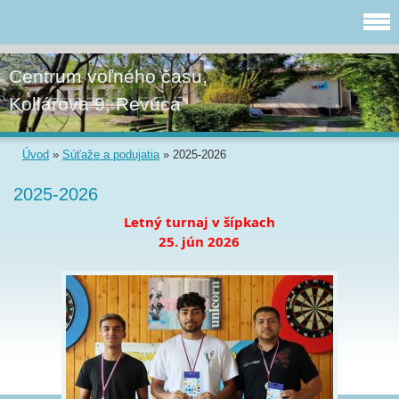
Centrum voľného času,
Kollárova 9, Revúca
Úvod
»
Súťaže a podujatia
»
2025-2026
2025-2026
Letný turnaj v šípkach
25. jún 2026