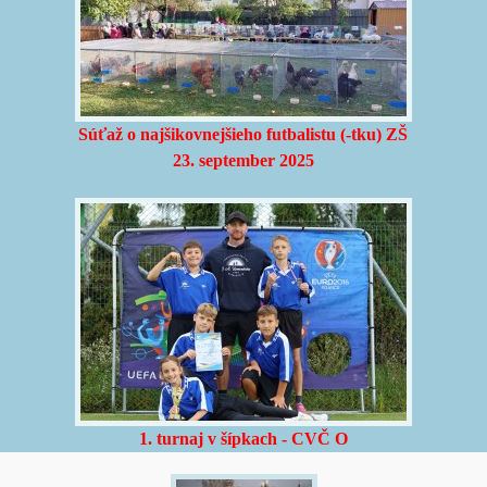
Súťaž o najšikovnejšieho futbalistu (-tku) ZŠ
23. september 2025
1. turnaj v šípkach
- CVČ O