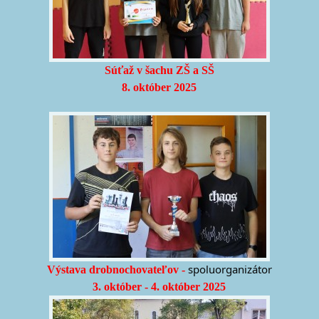
Súťaž v šachu ZŠ a SŠ
8. október 2025
spoluorganizátor
Výstava drobnochovateľov -
3. október - 4. október 2025