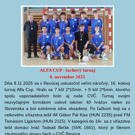
ALFA CUP - šachový turnaj
8. november 2025
Dňa 8.11.2025 sa v Revúcej uskutočnil veľmi náročný, 16. kolový
turnaj Alfa Cup. Hralo sa 7 kôl 2*10min. + 9 kôl 2*5min, ktorého
spolu usporiadateľom bolo aj naše CVČ. Turnaj svojim
nezvyčajným formátom oslovil takmer 40 hráčov nielen zo
Slovenska a bol extrémne silne obsadený. Po ťažkom boji sa z
celkového víťazstva tešil IM Gábor Pál Kiss (HUN 2235) pred FM
Tamásom Ligartom (HUN 2115). V kategórii do 16r. sa z víťazstva
tešil domáci hráč Tadeáš Beľák (SVK 1661), ktorý je členom
záujmového útvaru šach v CVČ Revúca.