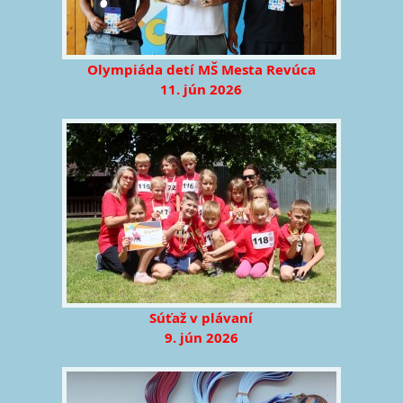
Olympiáda detí MŠ Mesta Revúca
11. jún 2026
Súťaž v plávaní
9. jún 2026