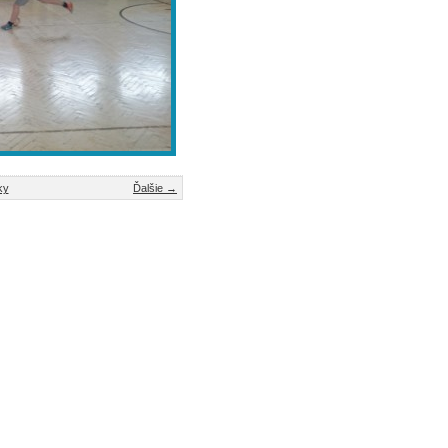
ky
Ďalšie →