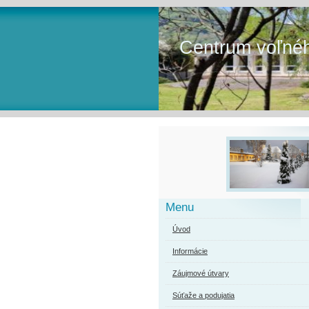
Centrum voľnéh
Menu
Úvod
Informácie
Záujmové útvary
Súťaže a podujatia