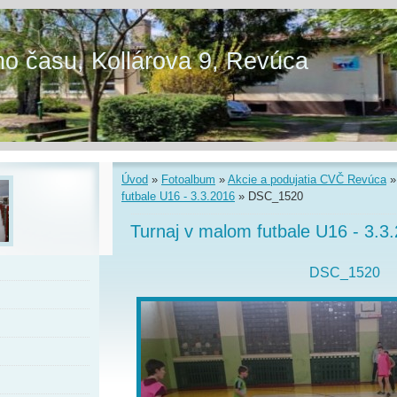
o času, Kollárova 9, Revúca
Úvod
»
Fotoalbum
»
Akcie a podujatia CVČ Revúca
futbale U16 - 3.3.2016
»
DSC_1520
Turnaj v malom futbale U16 - 3.3
DSC_1520