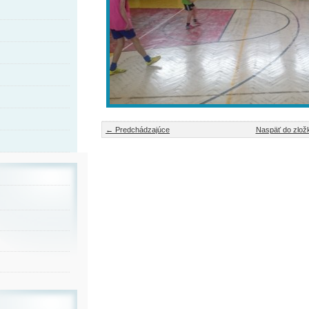
← Predchádzajúce
Naspäť do zlož