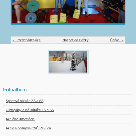
← Predchádzajúce
Naspäť do zložky
Ďalšie →
Fotoalbum
Športové súťaže ZŠ a SŠ
Olympiády a iné súťaže ZŠ a SŠ
Aktuálne informácie
Akcie a podujatia CVČ Revúca