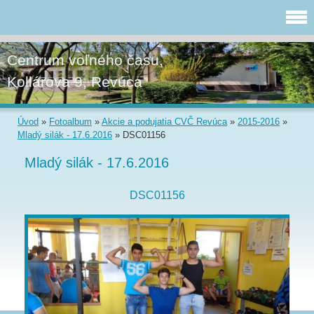
Centrum voľného času,
Kollárova 9, Revúca
Úvod
»
Fotoalbum
»
Akcie a podujatia CVČ Revúca
»
2015-2016
»
Mladý silák - 17.6.2016
»
DSC01156
Mladý silák - 17.6.2016
DSC01156