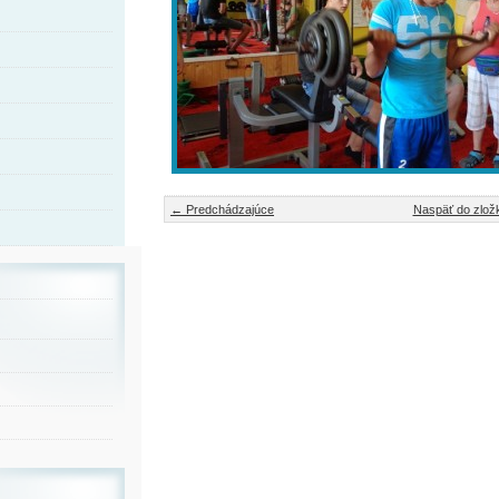
← Predchádzajúce
Naspäť do zlož