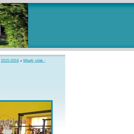
»
2015-2016
»
Mladý silák -