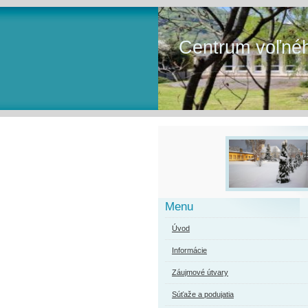
Centrum voľnéh
Menu
Úvod
Informácie
Záujmové útvary
Súťaže a podujatia