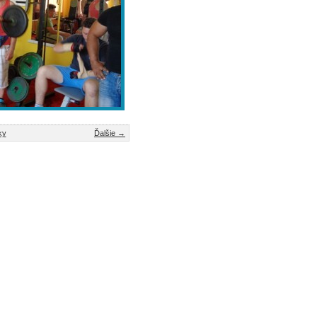
ky
Ďalšie →