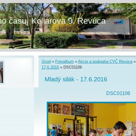
o času, Kollárova 9, Revúca
Úvod
»
Fotoalbum
»
Akcie a podujatia CVČ Revúca
17.6.2016
»
DSC01106
Mladý silák - 17.6.2016
DSC01106