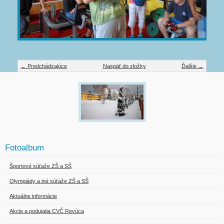
← Predchádzajúce
Naspäť do zložky
Ďalšie →
Fotoalbum
Športové súťaže ZŠ a SŠ
Olympiády a iné súťaže ZŠ a SŠ
Aktuálne informácie
Akcie a podujatia CVČ Revúca