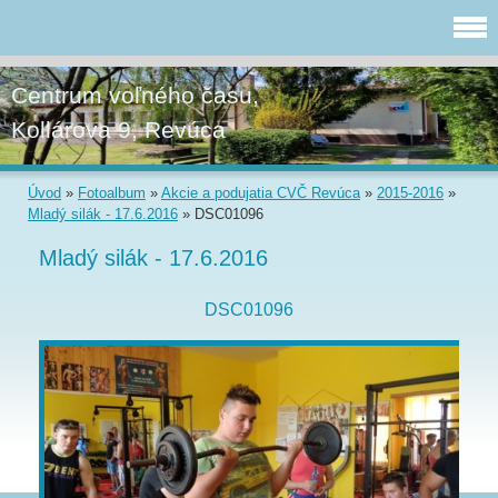
Centrum voľného času,
Kollárova 9, Revúca
Úvod
»
Fotoalbum
»
Akcie a podujatia CVČ Revúca
»
2015-2016
»
Mladý silák - 17.6.2016
»
DSC01096
Mladý silák - 17.6.2016
DSC01096