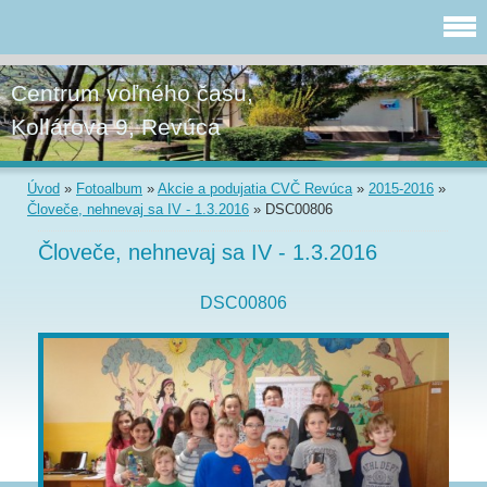
Centrum voľného času,
Kollárova 9, Revúca
Úvod
»
Fotoalbum
»
Akcie a podujatia CVČ Revúca
»
2015-2016
»
Človeče, nehnevaj sa IV - 1.3.2016
»
DSC00806
Človeče, nehnevaj sa IV - 1.3.2016
DSC00806