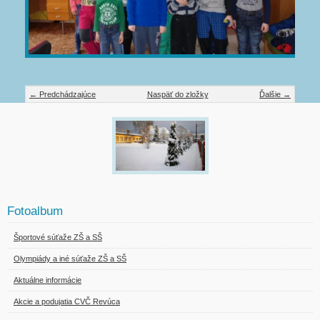
← Predchádzajúce
Naspäť do zložky
Ďalšie →
Fotoalbum
Športové súťaže ZŠ a SŠ
Olympiády a iné súťaže ZŠ a SŠ
Aktuálne informácie
Akcie a podujatia CVČ Revúca