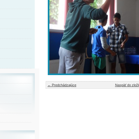
← Predchádzajúce
Naspäť do zlož