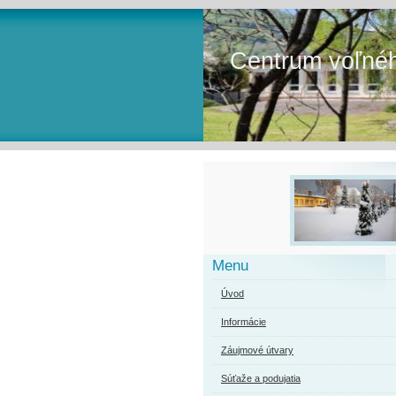
Centrum voľnéh
Menu
Úvod
Informácie
Záujmové útvary
Súťaže a podujatia