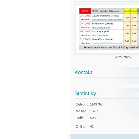
2025-2026
Kontakt
Štatistiky
Celkom:
1149767
Mesiac:
13709
Deň:
508
Online:
41