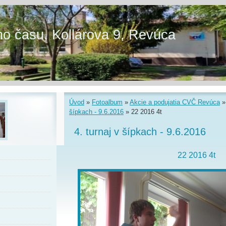
o času, Kollárova 9, Revúca
Úvod
»
Fotoalbum
»
Akcie a podujatia CVČ Revúca
šípkach - 9.6.2016
»
22 2016 4t
4. turnaj v šípkach - 9.6.2016
22 2016 4t