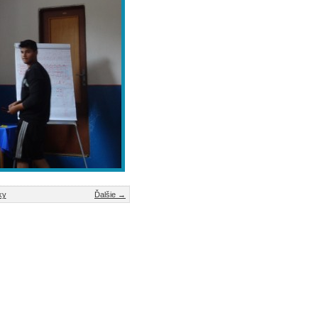
ky
Ďalšie →